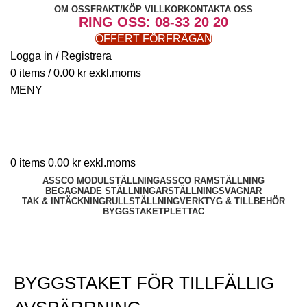
OM OSS
FRAKT/KÖP VILLKOR
KONTAKTA OSS
RING OSS: 08-33 20 20
OFFERT FÖRFRÅGAN
Logga in / Registrera
0
items
/
0.00
kr
MENY
0
items
0.00
kr
ASSCO MODULSTÄLLNING
ASSCO RAMSTÄLLNING
BEGAGNADE STÄLLNINGAR
STÄLLNINGSVAGNAR
TAK & INTÄCKNING
RULLSTÄLLNING
VERKTYG & TILLBEHÖR
BYGGSTAKET
PLETTAC
BYGGSTAKET
BYGGSTAKET FÖR TILLFÄLLIG