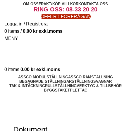
OM OSS
FRAKT/KÖP VILLKOR
KONTAKTA OSS
RING OSS: 08-33 20 20
OFFERT FÖRFRÅGAN
Logga in / Registrera
0
items
/
0.00
kr
MENY
0
items
0.00
kr
ASSCO MODULSTÄLLNING
ASSCO RAMSTÄLLNING
BEGAGNADE STÄLLNINGAR
STÄLLNINGSVAGNAR
TAK & INTÄCKNING
RULLSTÄLLNING
VERKTYG & TILLBEHÖR
BYGGSTAKET
PLETTAC
DOKUMENT
Dokument