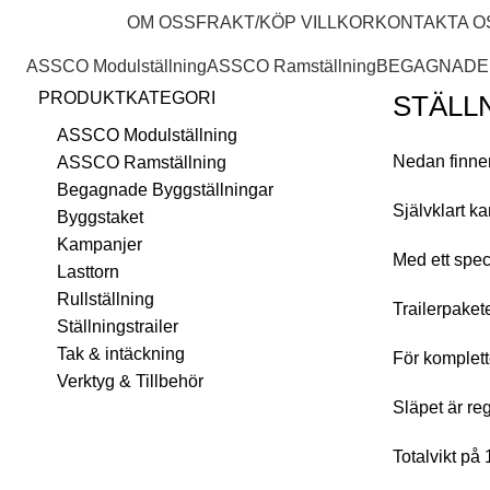
STÄLLNINGSVAGNAR
OM OSS
FRAKT/KÖP VILLKOR
KONTAKTA O
ASSCO Modulställning
ASSCO Ramställning
BEGAGNADE
PRODUKTKATEGORI
STÄLL
ASSCO Modulställning
Nedan finner 
ASSCO Ramställning
Begagnade Byggställningar
Självklart k
Byggstaket
Kampanjer
Med ett speci
Lasttorn
Rullställning
Trailerpakete
Ställningstrailer
Tak & intäckning
För komplette
Verktyg & Tillbehör
Släpet är regi
Totalvikt på