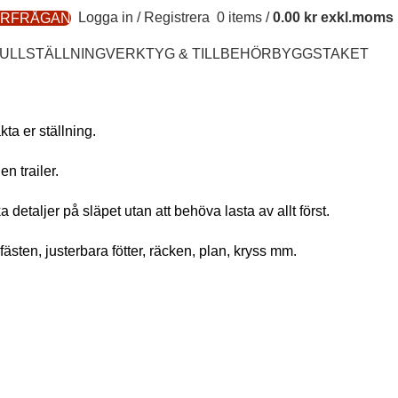
Logga in / Registrera
0
items
/
0.00
kr
ÖRFRÅGAN
ULLSTÄLLNING
VERKTYG & TILLBEHÖR
BYGGSTAKET
ta er ställning.
en trailer.
ka detaljer på släpet utan att behöva lasta av allt först.
ästen, justerbara fötter, räcken, plan, kryss mm.