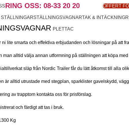
RING OSS: 08-33 20 20
SS
OFFERT F
 STÄLLNINGAR
STÄLLNINGSVAGNAR
TAK & INTÄCKNING
R
NINGSVAGNAR
PLETTAC
ni lite smarta och effektiva erbjudanden och lösningar på att frak
an man alltid välja annan utformning på ställningen att köpa med 
altillverkat släp från Nordic Trailer får du lätt åtkomst till alla oli
n är alltid utrustade med stegplan, sparklister gavelskydd, väggf
ring av trapptorn kontakta oss för prisförslag.
strerat och färdigt att tas i bruk.
 1300 Kg