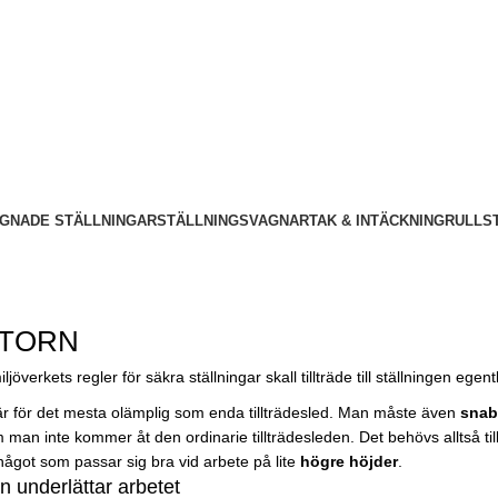
GNADE STÄLLNINGAR
STÄLLNINGSVAGNAR
TAK & INTÄCKNING
RULLS
TORN
ljöverkets regler för säkra ställningar skall tillträde till ställningen egen
är för det mesta olämplig som enda tillträdesled. Man måste även
snab
man inte kommer åt den ordinarie tillträdesleden. Det behövs alltså tillr
ågot som passar sig bra vid arbete på lite
högre höjder
.
rn underlättar arbetet