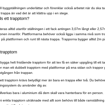
till byggställningen underlättar och förenklar också arbetet när du ska ta
trappa än vad det är att klättra upp i en stege.
s ett trapptorn?
eras alltid utanför ställningen i ett fack antingen 3,07m långt eller 2,5
tionen innanför. Plattformarna behöver också ligga i samma nivå som tr
en på plattformen och runt till nästa trappa. Trapporna bygger alltid 2m 
trapptorn
ygga helt fristående trapptorn för att tex få en säker uppgång till ett t
r man ett dubbelt trapptorn med plattformar på ena sidan och trappor
utgången från trappan.
ett trapptorn krävs betydligt mer än bara en trappa eller två. Du behöv
lningssystem du använder dig av.
illverkas bara i aluminium då dem skall vara hanterbara för en person.
i enkla trapptorn uträknade med allt som behövs till både ramställning