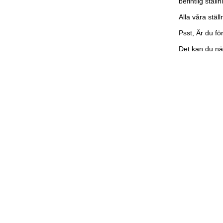
befintlig ställn
Alla våra ställ
Psst, Är du fö
Det kan du nä