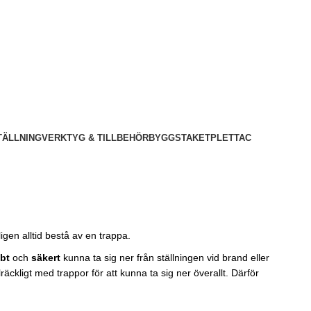
TÄLLNING
VERKTYG & TILLBEHÖR
BYGGSTAKET
PLETTAC
tligen alltid bestå av en trappa.
bt
och
säkert
kunna ta sig ner från ställningen vid brand eller
äckligt med trappor för att kunna ta sig ner överallt. Därför