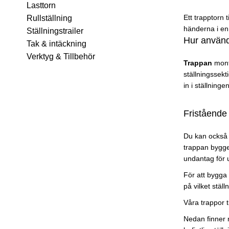
Lasttorn
Ett trapptorn 
Rullställning
händerna i en 
Ställningstrailer
Hur använd
Tak & intäckning
Verktyg & Tillbehör
Trappan
mont
ställningssek
in i ställning
Fristående 
Du kan också b
trappan bygge
undantag för 
För att bygga 
på vilket stäl
Våra trappor t
Nedan finner n