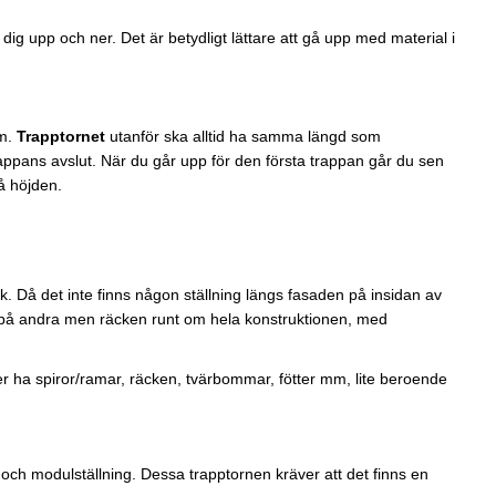
 dig upp och ner. Det är betydligt lättare att gå upp med material i
7m.
Trapptornet
utanför ska alltid ha samma längd som
appans avslut. När du går upp för den första trappan går du sen
på höjden.
ak. Då det inte finns någon ställning längs fasaden på insidan av
 på andra men räcken runt om hela konstruktionen, med
er ha spiror/ramar, räcken, tvärbommar, fötter mm, lite beroende
 och modulställning. Dessa trapptornen kräver att det finns en