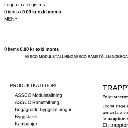
Logga in / Registrera
0
items
/
0.00
kr
MENY
0
items
0.00
kr
ASSCO MODULSTÄLLNING
ASSCO RAMSTÄLLNING
BEGA
TRAPPTORN
PRODUKTKATEGORI
TRAPP
ASSCO Modulställning
Enligt arbetsmi
ASSCO Ramställning
Lodrät stege 
Begagnade Byggställningar
annan fara om 
Byggstaket
är
trapptorn
n
Kampanjer
Ett trappto