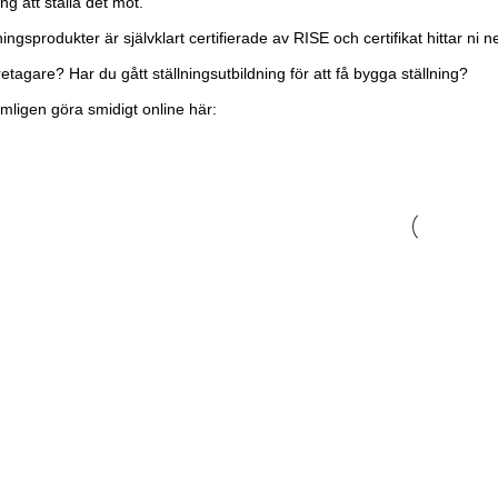
ing att ställa det mot.
ningsprodukter är självklart certifierade av RISE och certifikat hittar ni 
retagare? Har du gått ställningsutbildning för att få bygga ställning?
mligen göra smidigt online här: