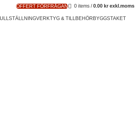
0
items
/
0.00
kr
OFFERT FÖRFRÅGAN
ULLSTÄLLNING
VERKTYG & TILLBEHÖR
BYGGSTAKET