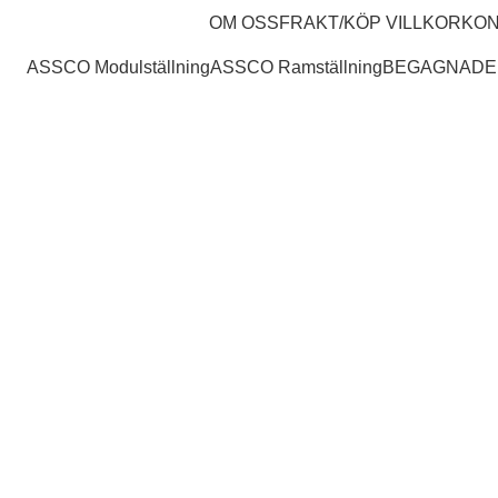
Portfolio
OM OSS
FRAKT/KÖP VILLKOR
KON
ASSCO Modulställning
ASSCO Ramställning
BEGAGNADE