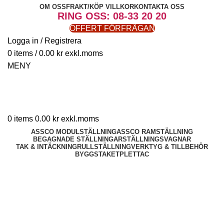
OM OSS
FRAKT/KÖP VILLKOR
KONTAKTA OSS
RING OSS: 08-33 20 20
OFFERT FÖRFRÅGAN
Logga in / Registrera
0
items
/
0.00
kr
MENY
0
items
0.00
kr
ASSCO MODULSTÄLLNING
ASSCO RAMSTÄLLNING
BEGAGNADE STÄLLNINGAR
STÄLLNINGSVAGNAR
TAK & INTÄCKNING
RULLSTÄLLNING
VERKTYG & TILLBEHÖR
BYGGSTAKET
PLETTAC