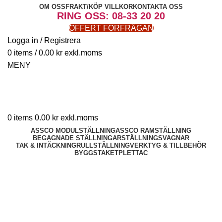
OM OSS
FRAKT/KÖP VILLKOR
KONTAKTA OSS
RING OSS: 08-33 20 20
OFFERT FÖRFRÅGAN
Logga in / Registrera
0
items
/
0.00
kr
MENY
0
items
0.00
kr
ASSCO MODULSTÄLLNING
ASSCO RAMSTÄLLNING
BEGAGNADE STÄLLNINGAR
STÄLLNINGSVAGNAR
TAK & INTÄCKNING
RULLSTÄLLNING
VERKTYG & TILLBEHÖR
BYGGSTAKET
PLETTAC