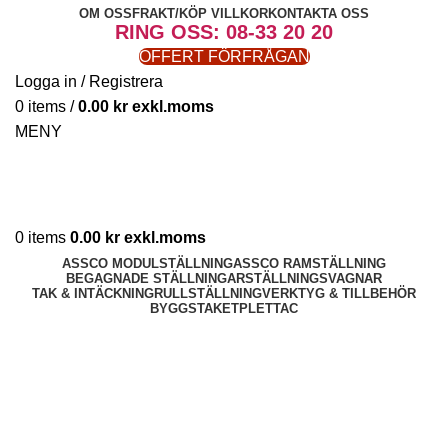
OM OSS
FRAKT/KÖP VILLKOR
KONTAKTA OSS
RING OSS: 08-33 20 20
OFFERT FÖRFRÅGAN
Logga in / Registrera
0
items
/
0.00
kr
MENY
0
items
0.00
kr
ASSCO MODULSTÄLLNING
ASSCO RAMSTÄLLNING
BEGAGNADE STÄLLNINGAR
STÄLLNINGSVAGNAR
TAK & INTÄCKNING
RULLSTÄLLNING
VERKTYG & TILLBEHÖR
BYGGSTAKET
PLETTAC