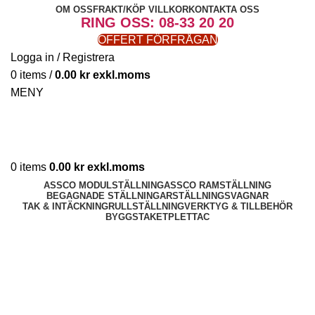
OM OSS
FRAKT/KÖP VILLKOR
KONTAKTA OSS
RING OSS: 08-33 20 20
OFFERT FÖRFRÅGAN
Logga in / Registrera
0
items
/
0.00
kr
MENY
0
items
0.00
kr
ASSCO MODULSTÄLLNING
ASSCO RAMSTÄLLNING
BEGAGNADE STÄLLNINGAR
STÄLLNINGSVAGNAR
TAK & INTÄCKNING
RULLSTÄLLNING
VERKTYG & TILLBEHÖR
BYGGSTAKET
PLETTAC