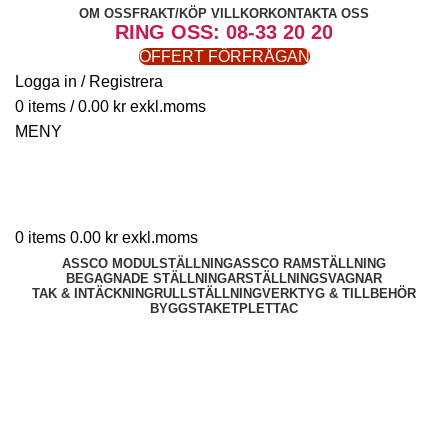
OM OSS
FRAKT/KÖP VILLKOR
KONTAKTA OSS
RING OSS: 08-33 20 20
OFFERT FÖRFRÅGAN
Logga in / Registrera
0
items
/
0.00
kr
MENY
0
items
0.00
kr
ASSCO MODULSTÄLLNING
ASSCO RAMSTÄLLNING
BEGAGNADE STÄLLNINGAR
STÄLLNINGSVAGNAR
TAK & INTÄCKNING
RULLSTÄLLNING
VERKTYG & TILLBEHÖR
BYGGSTAKET
PLETTAC