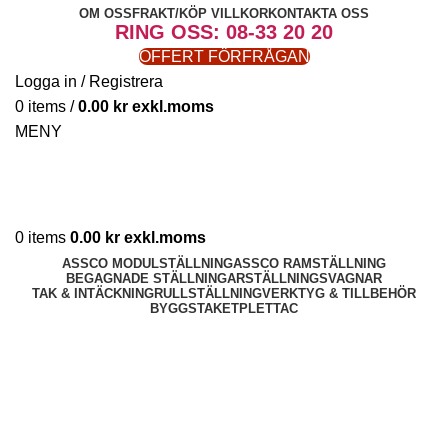
OM OSS
FRAKT/KÖP VILLKOR
KONTAKTA OSS
RING OSS: 08-33 20 20
OFFERT FÖRFRÅGAN
Logga in / Registrera
0
items
/
0.00
kr
MENY
0
items
0.00
kr
ASSCO MODULSTÄLLNING
ASSCO RAMSTÄLLNING
BEGAGNADE STÄLLNINGAR
STÄLLNINGSVAGNAR
TAK & INTÄCKNING
RULLSTÄLLNING
VERKTYG & TILLBEHÖR
BYGGSTAKET
PLETTAC