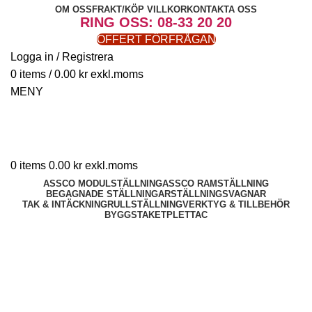
OM OSS
FRAKT/KÖP VILLKOR
KONTAKTA OSS
RING OSS: 08-33 20 20
OFFERT FÖRFRÅGAN
Logga in / Registrera
0
items
/
0.00
kr
MENY
0
items
0.00
kr
ASSCO MODULSTÄLLNING
ASSCO RAMSTÄLLNING
BEGAGNADE STÄLLNINGAR
STÄLLNINGSVAGNAR
TAK & INTÄCKNING
RULLSTÄLLNING
VERKTYG & TILLBEHÖR
BYGGSTAKET
PLETTAC