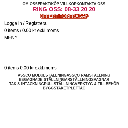
OM OSS
FRAKT/KÖP VILLKOR
KONTAKTA OSS
RING OSS: 08-33 20 20
OFFERT FÖRFRÅGAN
Logga in / Registrera
0
items
/
0.00
kr
MENY
0
items
0.00
kr
ASSCO MODULSTÄLLNING
ASSCO RAMSTÄLLNING
BEGAGNADE STÄLLNINGAR
STÄLLNINGSVAGNAR
TAK & INTÄCKNING
RULLSTÄLLNING
VERKTYG & TILLBEHÖR
BYGGSTAKET
PLETTAC