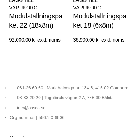
LÄGG TILL I
LÄGG TILL I
VARUKORG
VARUKORG
Modulställningspa
Modulställningspa
ket 22 (18x8m)
ket 18 (6x8m)
92,000.00
kr
36,900.00
kr
031-26 60 60 | Marieholmsgatan 134 B, 415 02 Göteborg
08-33 20 20 | Tegelbruksvägen 2 A, 746 30 Bålsta
info@assco.se
Org-nummer | 556780-6806