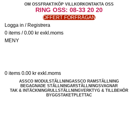
OM OSS
FRAKT/KÖP VILLKOR
KONTAKTA OSS
RING OSS: 08-33 20 20
OFFERT FÖRFRÅGAN
Logga in / Registrera
0
items
/
0.00
kr
MENY
0
items
0.00
kr
ASSCO MODULSTÄLLNING
ASSCO RAMSTÄLLNING
BEGAGNADE STÄLLNINGAR
STÄLLNINGSVAGNAR
TAK & INTÄCKNING
RULLSTÄLLNING
VERKTYG & TILLBEHÖR
BYGGSTAKET
PLETTAC