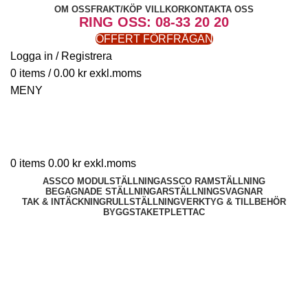
OM OSS
FRAKT/KÖP VILLKOR
KONTAKTA OSS
RING OSS: 08-33 20 20
OFFERT FÖRFRÅGAN
Logga in / Registrera
0
items
/
0.00
kr
MENY
0
items
0.00
kr
ASSCO MODULSTÄLLNING
ASSCO RAMSTÄLLNING
BEGAGNADE STÄLLNINGAR
STÄLLNINGSVAGNAR
TAK & INTÄCKNING
RULLSTÄLLNING
VERKTYG & TILLBEHÖR
BYGGSTAKET
PLETTAC