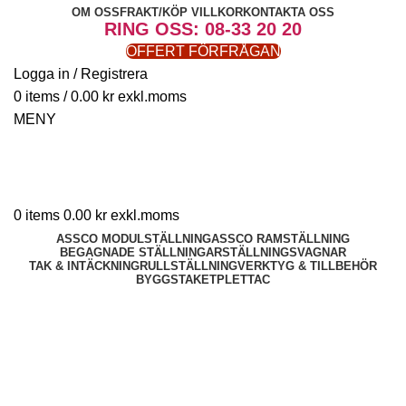
OM OSS
FRAKT/KÖP VILLKOR
KONTAKTA OSS
RING OSS: 08-33 20 20
OFFERT FÖRFRÅGAN
Logga in / Registrera
0
items
/
0.00
kr
MENY
0
items
0.00
kr
ASSCO MODULSTÄLLNING
ASSCO RAMSTÄLLNING
BEGAGNADE STÄLLNINGAR
STÄLLNINGSVAGNAR
TAK & INTÄCKNING
RULLSTÄLLNING
VERKTYG & TILLBEHÖR
BYGGSTAKET
PLETTAC