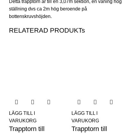
Detta trapptorn är till en 3,07m sektion, en våning hög
ställning dvs ca 2m hög beroende på
bottenskruvshöjden.
RELATERAD PRODUKTs
LÄGG TILL I
LÄGG TILL I
VARUKORG
VARUKORG
Trapptorn till
Trapptorn till