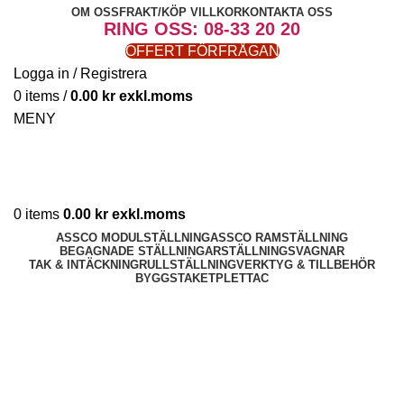
OM OSS
FRAKT/KÖP VILLKOR
KONTAKTA OSS
RING OSS: 08-33 20 20
OFFERT FÖRFRÅGAN
Logga in / Registrera
0
items
/
0.00
kr
MENY
0
items
0.00
kr
ASSCO MODULSTÄLLNING
ASSCO RAMSTÄLLNING
BEGAGNADE STÄLLNINGAR
STÄLLNINGSVAGNAR
TAK & INTÄCKNING
RULLSTÄLLNING
VERKTYG & TILLBEHÖR
BYGGSTAKET
PLETTAC