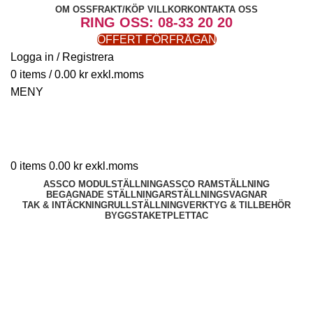
OM OSS
FRAKT/KÖP VILLKOR
KONTAKTA OSS
RING OSS: 08-33 20 20
OFFERT FÖRFRÅGAN
Logga in / Registrera
0
items
/
0.00
kr
MENY
0
items
0.00
kr
ASSCO MODULSTÄLLNING
ASSCO RAMSTÄLLNING
BEGAGNADE STÄLLNINGAR
STÄLLNINGSVAGNAR
TAK & INTÄCKNING
RULLSTÄLLNING
VERKTYG & TILLBEHÖR
BYGGSTAKET
PLETTAC