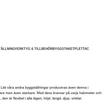
TÄLLNING
VERKTYG & TILLBEHÖR
BYGGSTAKET
PLETTAC
 Likt våra andra byggställningar produceras även denna i
lättare men även starkare. Med dess kransar på varje halvmeter och
den är flexibel i alla lägen, höjd, längd, djup, vinklar.