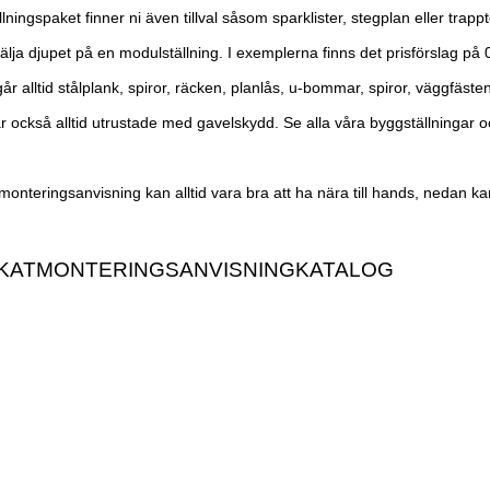
llningspaket finner ni även tillval såsom sparklister, stegplan eller tra
välja djupet på en modulställning. I exemplerna finns det prisförslag p
ngår alltid stålplank, spiror, räcken, planlås, u-bommar, spiror, väggfäste
r också alltid utrustade med gavelskydd. Se alla våra byggställningar o
 monteringsanvisning kan alltid vara bra att ha nära till hands, nedan k
KAT
MONTERINGSANVISNING
KATALOG