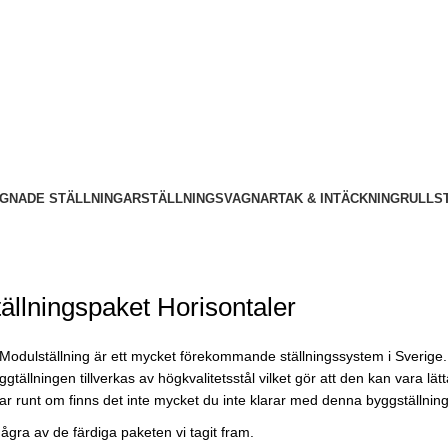
GNADE STÄLLNINGAR
STÄLLNINGSVAGNAR
TAK & INTÄCKNING
RULLS
ällningspaket Horisontaler
Modulställning är ett mycket förekommande ställningssystem i Sverige.
tällningen tillverkas av högkvalitetsstål vilket gör att den kan vara 
gar runt om finns det inte mycket du inte klarar med denna byggställning, 
några av de färdiga paketen vi tagit fram.