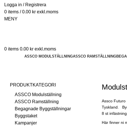
Logga in / Registrera
0
items
/
0.00
kr
MENY
0
items
0.00
kr
ASSCO MODULSTÄLLNING
ASSCO RAMSTÄLLNING
BEGA
Modulställningspaket Horisontaler
PRODUKTKATEGORI
Modulst
ASSCO Modulställning
Assco Futuro 
ASSCO Ramställning
Tyskland. Bygg
Begagnade Byggställningar
8 st infästnin
Byggstaket
Här finner ni 
Kampanjer