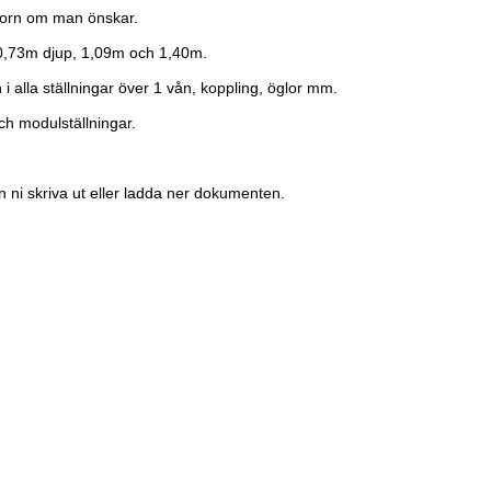
pptorn om man önskar.
å 0,73m djup, 1,09m och 1,40m.
n i alla ställningar över 1 vån, koppling, öglor mm.
ch modulställningar.
an ni skriva ut eller ladda ner dokumenten.