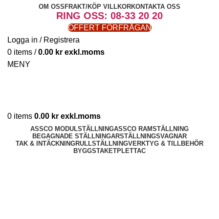
OM OSS
FRAKT/KÖP VILLKOR
KONTAKTA OSS
RING OSS: 08-33 20 20
OFFERT FÖRFRÅGAN
Logga in / Registrera
0
items
/
0.00
kr
MENY
0
items
0.00
kr
ASSCO MODULSTÄLLNING
ASSCO RAMSTÄLLNING
BEGAGNADE STÄLLNINGAR
STÄLLNINGSVAGNAR
TAK & INTÄCKNING
RULLSTÄLLNING
VERKTYG & TILLBEHÖR
BYGGSTAKET
PLETTAC