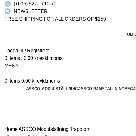
(+035) 527-1710-70
NEWSLETTER
FREE SHIPPING FOR ALL ORDERS OF $150
OM 
Logga in / Registrera
0
items
/
0.00
kr
MENY
0
items
0.00
kr
ASSCO MODULSTÄLLNING
ASSCO RAMSTÄLLNING
BEGA
Trapptorn
Home
ASSCO Modulställning
Trapptorn