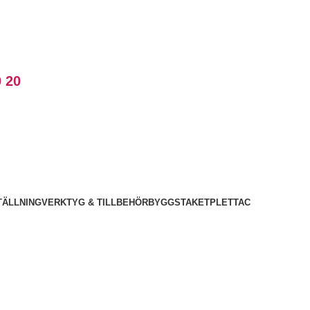
 20
TÄLLNING
VERKTYG & TILLBEHÖR
BYGGSTAKET
PLETTAC