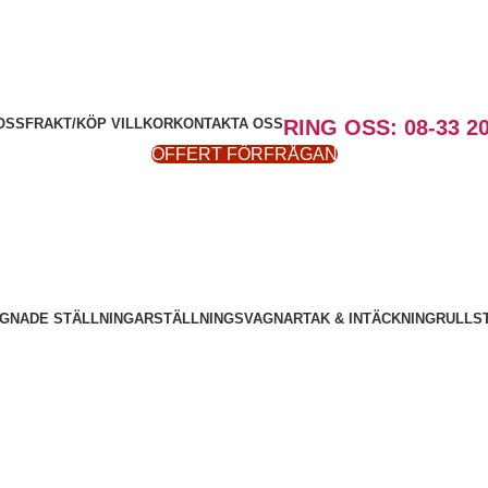
OSS
FRAKT/KÖP VILLKOR
KONTAKTA OSS
RING OSS: 08-33 20
OFFERT FÖRFRÅGAN
GNADE STÄLLNINGAR
STÄLLNINGSVAGNAR
TAK & INTÄCKNING
RULLS