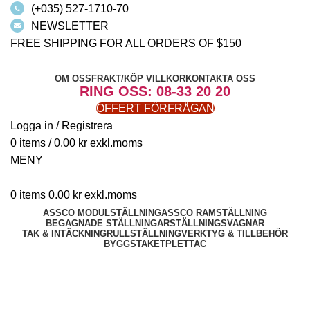
(+035) 527-1710-70
NEWSLETTER
FREE SHIPPING FOR ALL ORDERS OF $150
OM OSS
FRAKT/KÖP VILLKOR
KONTAKTA OSS
RING OSS: 08-33 20 20
OFFERT FÖRFRÅGAN
Logga in / Registrera
0
items
/
0.00
kr
MENY
0
items
0.00
kr
ASSCO MODULSTÄLLNING
ASSCO RAMSTÄLLNING
BEGAGNADE STÄLLNINGAR
STÄLLNINGSVAGNAR
TAK & INTÄCKNING
RULLSTÄLLNING
VERKTYG & TILLBEHÖR
BYGGSTAKET
PLETTAC
Trapptorn